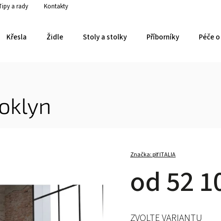
Tipy a rady
Kontakty
Křesla
Židle
Stoly a stolky
Příborníky
Péče o 
oklyn
Značka:
plf ITALIA
od
52 1
ZVOLTE VARIANTU