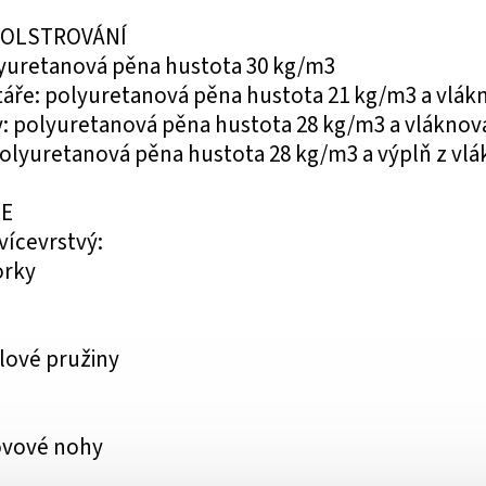
POLSTROVÁNÍ
lyuretanová pěna hustota 30 kg/m3
táře: polyuretanová pěna hustota 21 kg/m3 a vlák
: polyuretanová pěna hustota 28 kg/m3 a vláknov
olyuretanová pěna hustota 28 kg/m3 a výplň z vlá
E
vícevrstvý:
orky
lové pružiny
ovové nohy