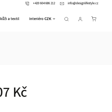
+420 604 686 212
info@designlifestyle.cz
kůži a textil
Interiérové doplňky
CZK
07 Kč