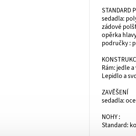
STANDARD 
sedadla: po
zádové polš
opěrka hlavy
područky : p
KONSTRUKC
Rám: jedle a 
Lepidlo a sv
ZAVĚŠENÍ
sedadla: oce
NOHY :
Standard: k