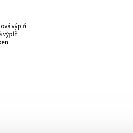
nová výplň
á výplň
ken