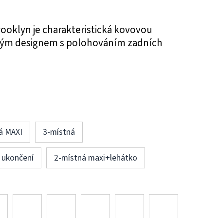
oklyn je charakteristická kovovou
lým designem s polohováním zadních
á MAXI
3-místná
 ukončení
2-místná maxi+lehátko