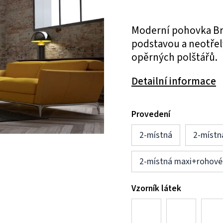
Moderní pohovka Bro
podstavou a neotře
opěrných polštářů.
Detailní informace
Provedení
2-místná
2-místn
2-místná maxi+rohové
Vzorník látek