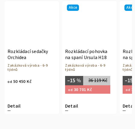
Akce
Akce
Rozkládací sedačky
Rozkládací pohovka
Rozkl
Orchidea
na spaní Ursula H18
na sp
Zakázková výroba - 6-9
Zakázková výroba - 6-9
Zakázk
týdnů
týdnů
týdnů
–15 %
–15
36 119 Kč
50 450 Kč
od
30 701 Kč
30
od
od
Detail
Detail
Detai