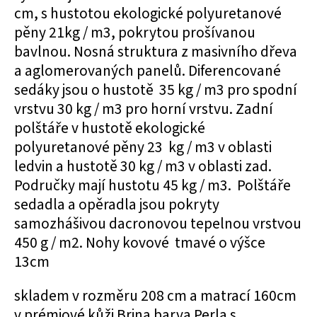
cm, s hustotou ekologické polyuretanové
pěny 21kg / m3, pokrytou prošívanou
bavlnou. Nosná struktura z masivního dřeva
a aglomerovaných panelů. Diferencované
sedáky jsou o hustotě 35 kg / m3 pro spodní
vrstvu 30 kg / m3 pro horní vrstvu. Zadní
polštáře v hustotě ekologické
polyuretanové pěny 23 kg / m3 v oblasti
ledvin a hustotě 30 kg / m3 v oblasti zad.
Područky mají hustotu 45 kg / m3. Polštáře
sedadla a opěradla jsou pokryty
samozhášivou dacronovou tepelnou vrstvou
450 g / m2. Nohy kovové tmavé o výšce
13cm
skladem v rozměru 208 cm a matrací 160cm
v prémiové kůži Brina barva Perla s