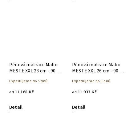
Pěnová matrace Mabo
Pěnová matrace Mabo
MESTE XXL 23 cm - 90 x
MESTE XXL 26 cm - 90 x
200
200
Expedujeme do 5 dnů
Expedujeme do 5 dnů
11 168 Kč
11 933 Kč
od
od
Detail
Detail