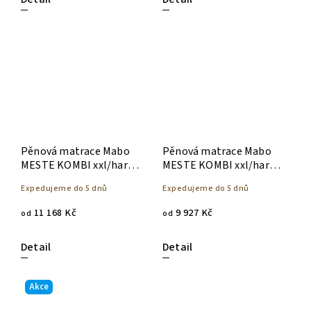
Pěnová matrace Mabo
Pěnová matrace Mabo
MESTE KOMBI xxl/hard
MESTE KOMBI xxl/hard
23 cm - 90 x 200
20 cm - 90 x 200
Expedujeme do 5 dnů
Expedujeme do 5 dnů
11 168 Kč
9 927 Kč
od
od
Detail
Detail
Akce