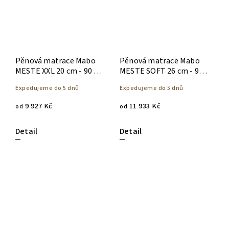
Pěnová matrace Mabo
Pěnová matrace Mabo
MESTE XXL 20 cm - 90 x
MESTE SOFT 26 cm - 90 x
200
200
Expedujeme do 5 dnů
Expedujeme do 5 dnů
9 927 Kč
11 933 Kč
od
od
Detail
Detail