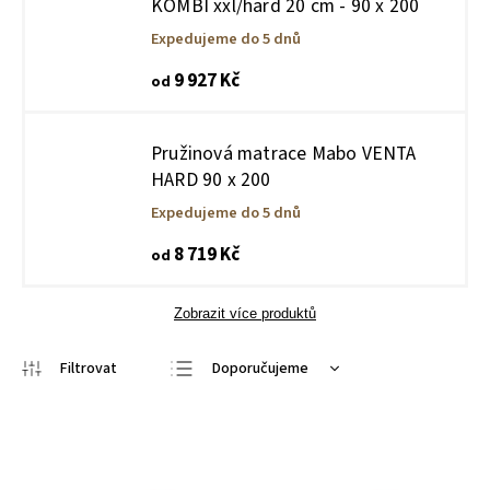
KOMBI xxl/hard 20 cm - 90 x 200
Expedujeme do 5 dnů
9 927 Kč
od
Pružinová matrace Mabo VENTA
HARD 90 x 200
Expedujeme do 5 dnů
8 719 Kč
od
Zobrazit více produktů
Doporučujeme
Nejlevnější
Nejdražší
Nejprodávanější