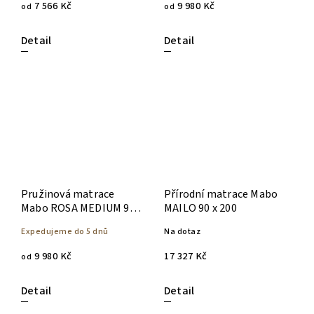
7 566 Kč
9 980 Kč
od
od
Detail
Detail
Pružinová matrace
Přírodní matrace Mabo
Mabo ROSA MEDIUM 90 x
MAILO 90 x 200
200
Expedujeme do 5 dnů
Na dotaz
9 980 Kč
17 327 Kč
od
Detail
Detail