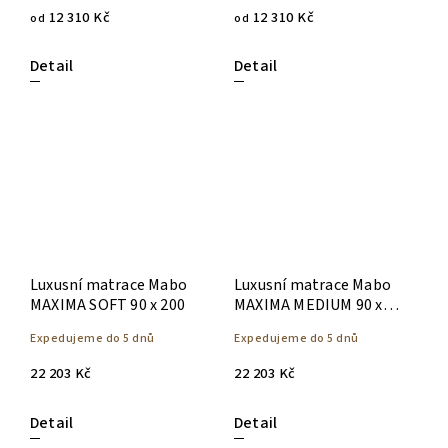
12 310 Kč
12 310 Kč
od
od
Detail
Detail
Luxusní matrace Mabo
Luxusní matrace Mabo
MAXIMA SOFT 90 x 200
MAXIMA MEDIUM 90 x
200
Expedujeme do 5 dnů
Expedujeme do 5 dnů
22 203 Kč
22 203 Kč
Detail
Detail