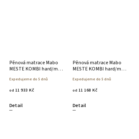
Pěnová matrace Mabo
Pěnová matrace Mabo
MESTE KOMBI hard/med
MESTE KOMBI hard/med
26 cm - 90 x 200
23 cm - 90 x 200
Expedujeme do 5 dnů
Expedujeme do 5 dnů
11 933 Kč
11 168 Kč
od
od
Detail
Detail