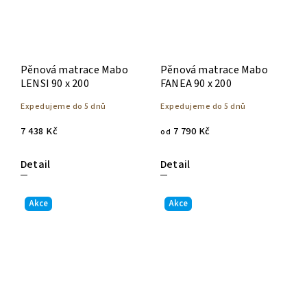
Pěnová matrace Mabo
Pěnová matrace Mabo
LENSI 90 x 200
FANEA 90 x 200
Expedujeme do 5 dnů
Expedujeme do 5 dnů
7 438 Kč
7 790 Kč
od
Detail
Detail
Akce
Akce