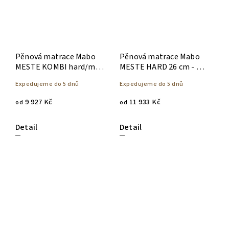
Pěnová matrace Mabo
Pěnová matrace Mabo
MESTE KOMBI hard/med
MESTE HARD 26 cm - 90
20 cm - 90 x 200
x 200
Expedujeme do 5 dnů
Expedujeme do 5 dnů
9 927 Kč
11 933 Kč
od
od
Detail
Detail