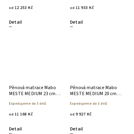
12 253 Kč
11 933 Kč
od
od
Detail
Detail
Pěnová matrace Mabo
Pěnová matrace Mabo
MESTE MEDIUM 23 cm -
MESTE MEDIUM 20 cm -
90 x 200
90 x 200
Expedujeme do 5 dnů
Expedujeme do 5 dnů
11 168 Kč
9 927 Kč
od
od
Detail
Detail