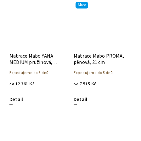
Akce
Matrace Mabo YANA
Matrace Mabo PROMA,
MEDIUM pružinová,
pěnová, 21 cm
přírodní materiály
Expedujeme do 5 dnů
Expedujeme do 5 dnů
12 361 Kč
7 515 Kč
od
od
Detail
Detail