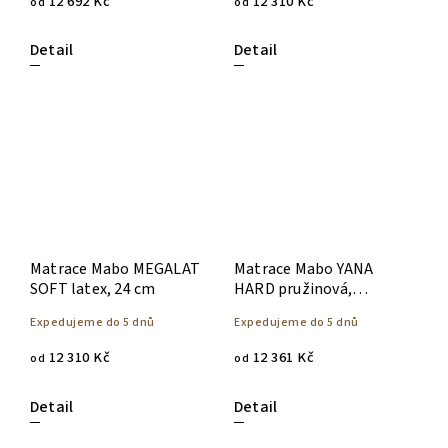
12 692 Kč
12 310 Kč
od
od
Detail
Detail
Matrace Mabo MEGALAT
Matrace Mabo YANA
SOFT latex, 24 cm
HARD pružinová,
přírodní materiály
Expedujeme do 5 dnů
Expedujeme do 5 dnů
12 310 Kč
12 361 Kč
od
od
Detail
Detail