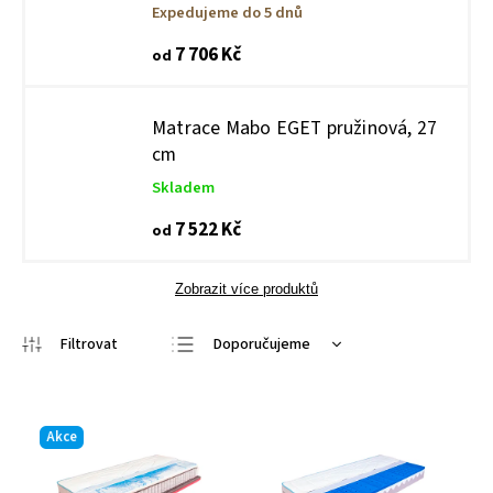
Expedujeme do 5 dnů
7 706 Kč
od
Matrace Mabo EGET pružinová, 27
cm
Skladem
7 522 Kč
od
Zobrazit více produktů
Doporučujeme
Nejlevnější
Nejdražší
Akce
Nejprodávanější
Abecedně