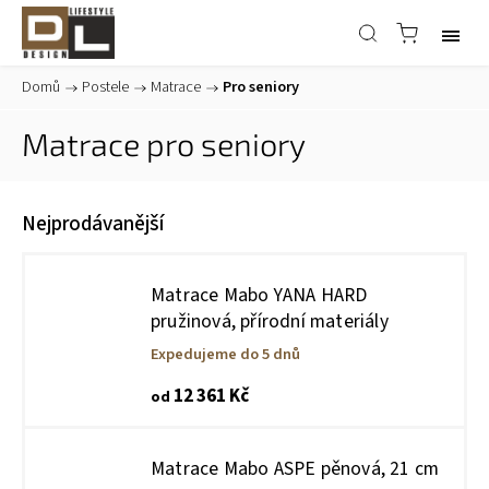
Domů
/
Postele
/
Matrace
/
Pro seniory
Matrace pro seniory
Nejprodávanější
Matrace Mabo YANA HARD
pružinová, přírodní materiály
Expedujeme do 5 dnů
12 361 Kč
od
Matrace Mabo ASPE pěnová, 21 cm