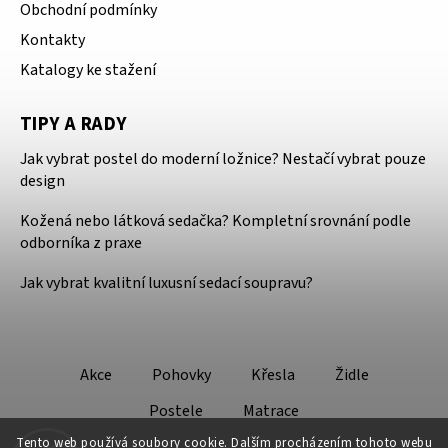
Obchodní podmínky
Kontakty
Katalogy ke stažení
TIPY A RADY
Jak vybrat postel do moderní ložnice? Nestačí vybrat pouze
design
Kožená nebo látková sedačka? Kompletní srovnání podle
odborníka z praxe
Jak vybrat kvalitní luxusní sedací soupravu?
Akce
Pohovky
Křesla
Židle
Postele
Matrace
Tento web používá soubory cookie. Dalším procházením tohoto webu