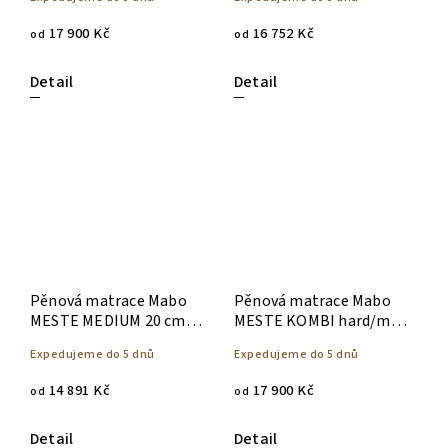
17 900 Kč
16 752 Kč
od
od
Detail
Detail
Pěnová matrace Mabo
Pěnová matrace Mabo
MESTE MEDIUM 20 cm -
MESTE KOMBI hard/med
140 x 200
26 cm - 140 x 200
Expedujeme do 5 dnů
Expedujeme do 5 dnů
14 891 Kč
17 900 Kč
od
od
Detail
Detail