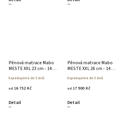
Pěnová matrace Mabo
Pěnová matrace Mabo
MESTE XXL 23 cm - 140 x
MESTE XXL 26 cm - 140 x
200
200
Expedujeme do 5 dnů
Expedujeme do 5 dnů
16 752 Kč
17 900 Kč
od
od
Detail
Detail