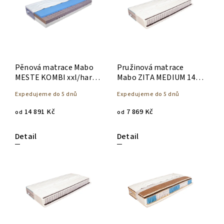
Abecedně
Pěnová matrace Mabo
Pružinová matrace
MESTE KOMBI xxl/hard
Mabo ZITA MEDIUM 140
20 cm - 140 x 200
x 200
Expedujeme do 5 dnů
Expedujeme do 5 dnů
14 891 Kč
7 869 Kč
od
od
Detail
Detail