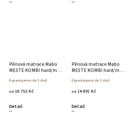
Pěnová matrace Mabo
Pěnová matrace Mabo
MESTE KOMBI hard/med
MESTE KOMBI hard/med
23 cm - 140 x 200
20 cm - 140 x 200
Expedujeme do 5 dnů
Expedujeme do 5 dnů
16 752 Kč
14 891 Kč
od
od
Detail
Detail