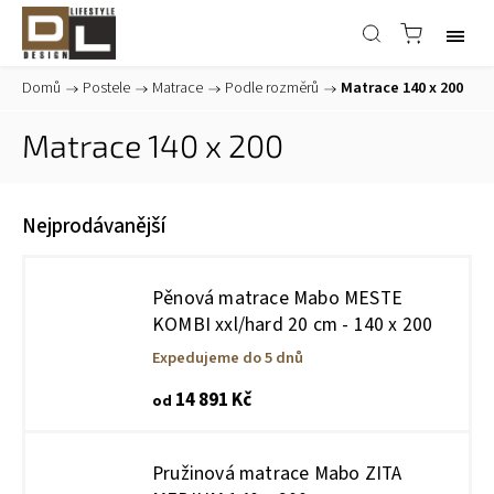
Domů
/
Postele
/
Matrace
/
Podle rozměrů
/
Matrace 140 x 200
Matrace 140 x 200
Nejprodávanější
Pěnová matrace Mabo MESTE
KOMBI xxl/hard 20 cm - 140 x 200
Expedujeme do 5 dnů
14 891 Kč
od
Pružinová matrace Mabo ZITA